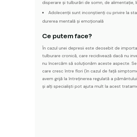
disperare şi tulburări de somn, de alimentaţie, l
Adolecenţii sunt inconştienţi cu privire la st
durerea mentală şi emoţională
Ce putem face?
În cazul unei depresii este deosebit de import
tulburare cronică, care recidivează dacă nu in
nu încercăm să soluționăm aceste aspecte. Sea
care cresc între flori (în cazul de față simpto
avem grijă la întreținerea regulată a pământului
și alți specialiști pot ajuta mult la acest tratam