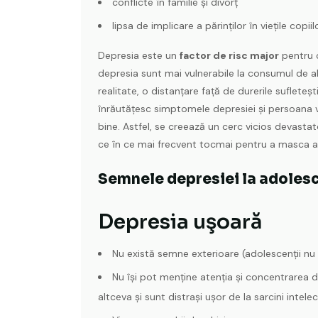
conflicte în familie și divorț
lipsa de implicare a părinților în viețile copiil
Depresia este un
factor de risc major
pentru 
depresia sunt mai vulnerabile la consumul de 
realitate, o distanțare față de durerile sufletești
înrăutățesc simptomele depresiei și persoana 
bine. Astfel, se creează un cerc vicios devasta
ce în ce mai frecvent tocmai pentru a masca a
Semnele depresiei la adolesc
Depresia uşoară
Nu există semne exterioare (adolescenții nu „
Nu îşi pot menţine atenția și concentrarea d
altceva și sunt distraşi uşor de la sarcini intele