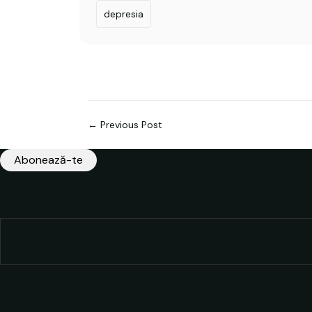
depresia
Navigare în articole
← Previous Post
Abonează-te
Rămâi la curent cu noutățil