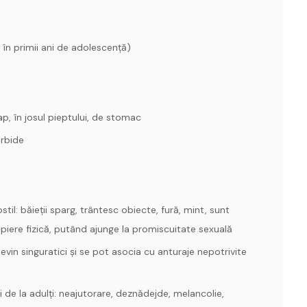
l în primii ani de adolescenţă)
, în josul pieptului, de stomac
orbide
l: băieţii sparg, trântesc obiecte, fură, mint, sunt
opiere fizică, putând ajunge la promiscuitate sexuală
devin singuratici şi se pot asocia cu anturaje nepotrivite
de la adulţi: neajutorare, deznădejde, melancolie,