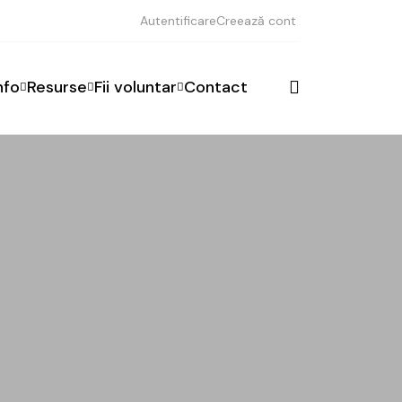
Autentificare
Creează cont
nfo
Resurse
Fii voluntar
Contact