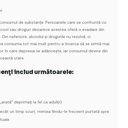
or
consumul de substanțe. Persoanele care se confruntă cu
alcool sau droguri deoarece acestea oferă o evadare din
. Din nefericire, alcoolul și drogurile nu rezolvă, ci
va consuma tot mai mult pentru a încerca să se simtă mai
tor în care depresia se adâncește, iar consumul devine din
ceastă stare.
enţi includ următoarele:
arată” deprimaţi la fel ca adulţii)
ecât un timp scurt, mintea fiindu-le frecvent purtată spre
ctuale