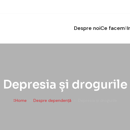
Despre noi
Ce facem
I
Depresia și drogurile
Home
Despre dependență
Depresia și drogurile