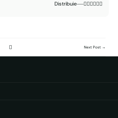
Distribuie
Next Post →
e noastre