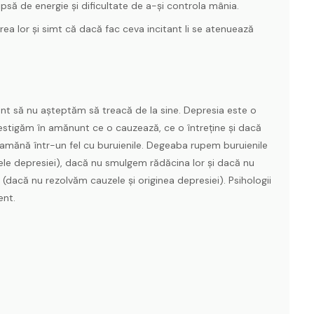
ipsă de energie şi dificultate de a-şi controla mânia.
area lor şi simt că dacă fac ceva incitant li se atenuează
ant să nu așteptăm să treacă de la sine. Depresia este o
vestigăm în amănunt ce o cauzează, ce o întreține și dacă
mănă într-un fel cu buruienile. Degeaba rupem buruienile
mele depresiei), dacă nu smulgem rădăcina lor și dacă nu
 (dacă nu rezolvăm cauzele și originea depresiei). Psihologii
ent.