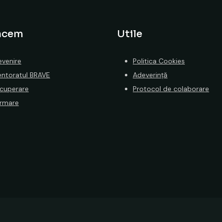
acem
Utile
evenire
Politica Cookies
ntoratul BRAVE
Adeverință
cuperare
Protocol de colaborare
rmare