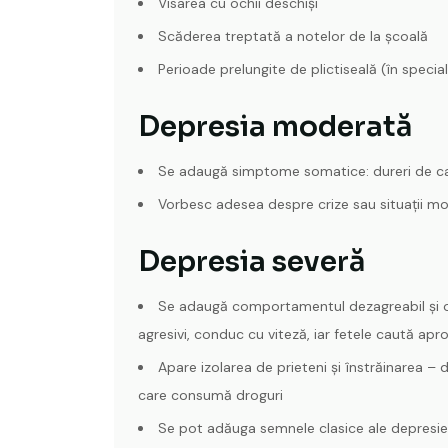
Visarea cu ochii deschiși
Scăderea treptată a notelor de la şcoală
Perioade prelungite de plictiseală (în specia
Depresia moderată
Se adaugă simptome somatice: dureri de cap
Vorbesc adesea despre crize sau situații m
Depresia severă
Se adaugă comportamentul dezagreabil şi osti
agresivi, conduc cu viteză, iar fetele caută apr
Apare izolarea de prieteni și înstrăinarea – 
care consumă droguri
Se pot adăuga semnele clasice ale depresiei 