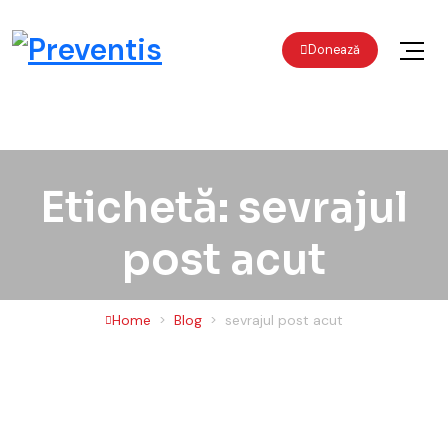
Preventis
Donează
Liberi de orice dependență
Skip to content
Etichetă: sevrajul
post acut
Home
Blog
sevrajul post acut