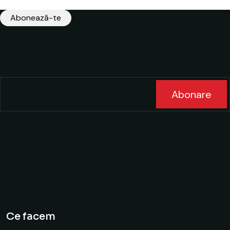
Abonează-te
Rămâi la curent cu
noutățile noastre
Abonare
Ce facem