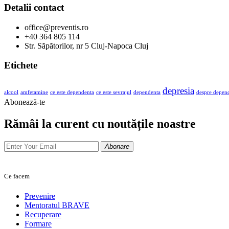
Detalii contact
office@preventis.ro
+40 364 805 114
Str. Săpătorilor, nr 5 Cluj-Napoca Cluj
Etichete
depresia
alcool
amfetamine
ce este dependenta
ce este sevrajul
dependenta
despre depen
Abonează-te
Rămâi la curent cu noutățile noastre
Abonare
Ce facem
Prevenire
Mentoratul BRAVE
Recuperare
Formare