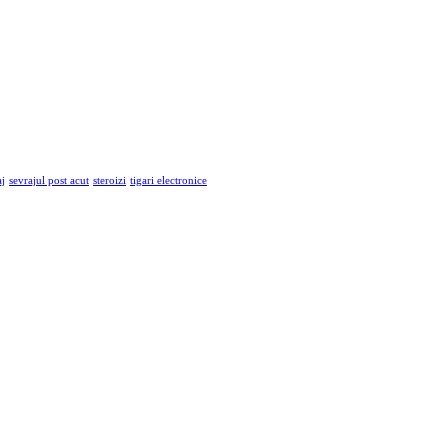
aj
sevrajul post acut
steroizi
tigari electronice