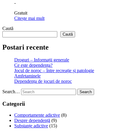
-
Gratuit
Citește mai mult
Caută
Caută
Postari recente
Droguri – Informații generale
Ce este dependența?
Jocul de noroc – între recreație și patologie
Amfetaminele
Dependența de jocuri de noroc
Search…
Search
Categorii
Comportamente adictive
(8)
Despre dependență
(9)
Substanțe adictive
(15)