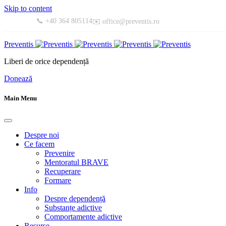
Skip to content
📞 +40 364 805114
✉️ office@preventis.ro
Preventis
Liberi de orice dependență
Donează
Main Menu
Despre noi
Ce facem
Prevenire
Mentoratul BRAVE
Recuperare
Formare
Info
Despre dependență
Substanțe adictive
Comportamente adictive
Resurse