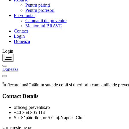
Pentru părinți
Pentru profesori
Fii voluntar
Campanii de prevenire
Mentoratul BRAVE
Contact
Login
Donează
Login
Donează
În fiecare lună întâlnim sute de copii şi tineri prin campaniile de preve
Contact Details
office@preventis.ro
+40 364 805 114
Str. Săpătorilor, nr 5 Cluj-Napoca Cluj
Urmareste-ne pe