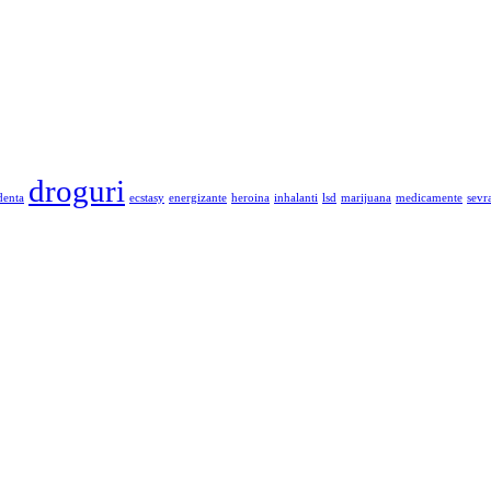
droguri
denta
ecstasy
energizante
heroina
inhalanti
lsd
marijuana
medicamente
sevr