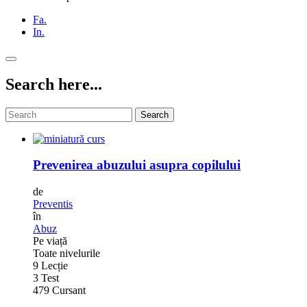
Fa.
In.
Search here...
Search
Prevenirea abuzului asupra copilului
de
Preventis
în
Abuz
Pe viață
Toate nivelurile
9 Lecție
3 Test
479 Cursant