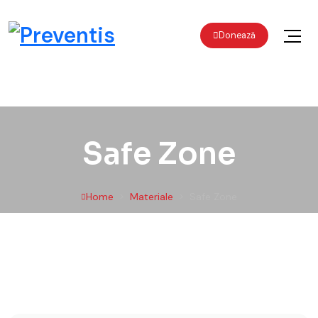
Preventis
Donează
Liberi de orice dependență
Skip to content
Safe Zone
Home
Materiale
Safe Zone