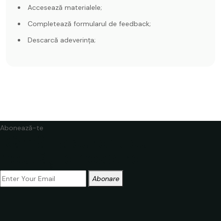
Accesează materialele;
Completează formularul de feedback;
Descarcă adeverința;
Abonează-te
Rămâi la curent cu
noutățile noastre
Abonare