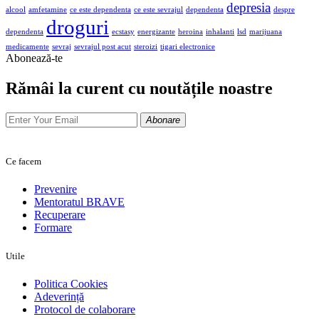
depresia
alcool
amfetamine
ce este dependenta
ce este sevrajul
dependenta
despre
droguri
dependenta
ecstasy
energizante
heroina
inhalanti
lsd
marijuana
medicamente
sevraj
sevrajul post acut
steroizi
tigari electronice
Abonează-te
Rămâi la curent cu noutățile noastre
Abonare
Ce facem
Prevenire
Mentoratul BRAVE
Recuperare
Formare
Utile
Politica Cookies
Adeverință
Protocol de colaborare