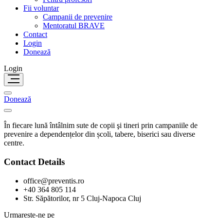
Fii voluntar
Campanii de prevenire
Mentoratul BRAVE
Contact
Login
Donează
Login
Donează
În fiecare lună întâlnim sute de copii şi tineri prin campaniile de
prevenire a dependențelor din școli, tabere, biserici sau diverse
centre.
Contact Details
office@preventis.ro
+40 364 805 114
Str. Săpătorilor, nr 5 Cluj-Napoca Cluj
Urmareste-ne pe