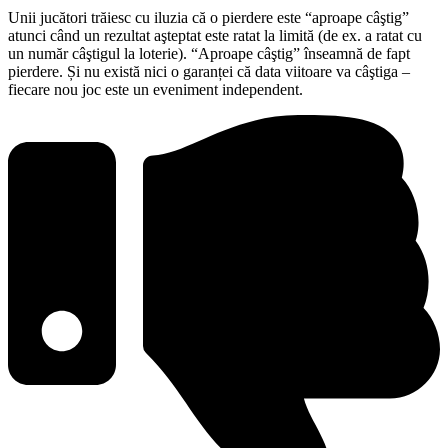
Unii jucători trăiesc cu iluzia că o pierdere este “aproape câştig”
atunci când un rezultat aşteptat este ratat la limită (de ex. a ratat cu
un număr câştigul la loterie). “Aproape câştig” înseamnă de fapt
pierdere. Și nu există nici o garanței că data viitoare va câştiga –
fiecare nou joc este un eveniment independent.