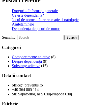
Postari recente
Droguri – Informații generale
Ce este dependența?
Jocul de noroc – între recreație și patologie
Amfetaminele
Dependența de jocuri de noroc
Search…
Search
Categorii
Comportamente adictive
(8)
Despre dependență
(9)
Substanțe adictive
(15)
Detalii contact
office@preventis.ro
+40 364 805 114
Str. Săpătorilor, nr 5 Cluj-Napoca Cluj
Etichete