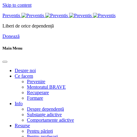
Skip to content
Preventis
Liberi de orice dependență
Donează
Main Menu
Despre noi
Ce facem
Prevenire
Mentoratul BRAVE
Recuperare
Formare
Info
Despre dependență
Substanțe adictive
Comportamente adictive
Resurse
Pentru părinți
Pentru profesori