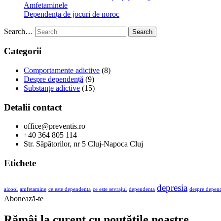
Amfetaminele
Dependența de jocuri de noroc
Search…
Search
Categorii
Comportamente adictive
(8)
Despre dependență
(9)
Substanțe adictive
(15)
Detalii contact
office@preventis.ro
+40 364 805 114
Str. Săpătorilor, nr 5 Cluj-Napoca Cluj
Etichete
depresia
alcool
amfetamine
ce este dependenta
ce este sevrajul
dependenta
despre depen
Abonează-te
Rămâi la curent cu noutățile noastre