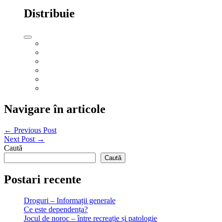
Distribuie
Navigare în articole
← Previous Post
Next Post →
Caută
Caută
Postari recente
Droguri – Informații generale
Ce este dependența?
Jocul de noroc – între recreație și patologie