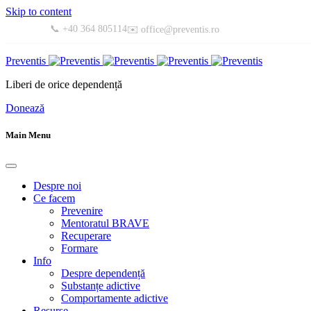
Skip to content
📞 +40 364 805114
✉️ office@preventis.ro
Preventis
Liberi de orice dependență
Donează
Main Menu
Despre noi
Ce facem
Prevenire
Mentoratul BRAVE
Recuperare
Formare
Info
Despre dependență
Substanțe adictive
Comportamente adictive
Resurse