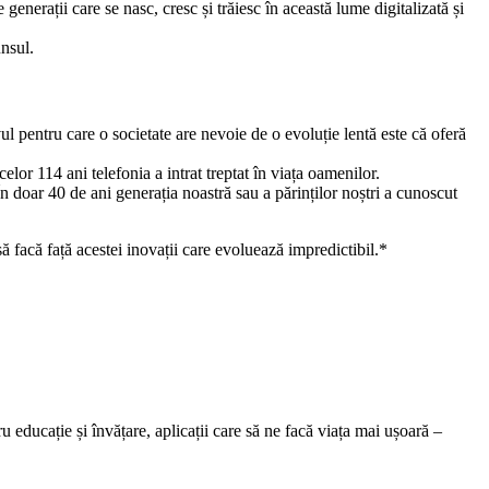
generații care se nasc, cresc și trăiesc în această lume digitalizată și
unsul.
l pentru care o societate are nevoie de o evoluție lentă este că oferă
lor 114 ani telefonia a intrat treptat în viața oamenilor.
În doar 40 de ani generația noastră sau a părinților noștri a cunoscut
ă facă față acestei inovații care evoluează impredictibil.*
 educație și învățare, aplicații care să ne facă viața mai ușoară –