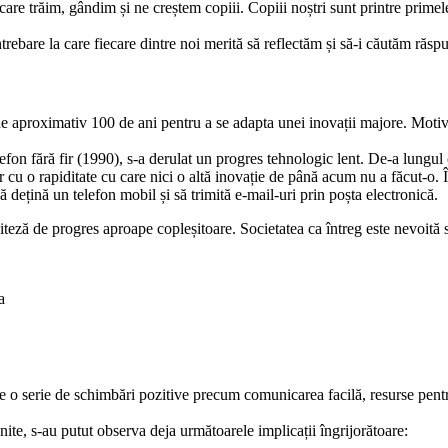
are trăim, gândim și ne creștem copiii. Copiii noștri sunt printre primele 
întrebare la care fiecare dintre noi merită să reflectăm și să-i căutăm răsp
e aproximativ 100 de ani pentru a se adapta unei inovații majore. Motivu
fon fără fir (1990), s-a derulat un progres tehnologic lent. De-a lungul ce
r cu o rapiditate cu care nici o altă inovație de până acum nu a făcut-o. 
să dețină un telefon mobil și să trimită e-mail-uri prin poșta electronică.
viteză de progres aproape copleșitoare. Societatea ca întreg este nevoită s
a
e o serie de schimbări pozitive precum comunicarea facilă, resurse pentru
Unite, s-au putut observa deja următoarele implicații îngrijorătoare: