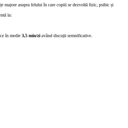
e majore asupra felului în care copiii se dezvoltă fizic, psihic și
ntă la:
rece în medie
3,5 min/zi
având discuții semnificative.