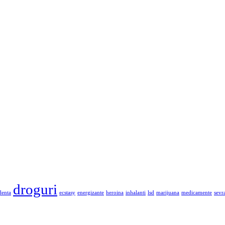
droguri
denta
ecstasy
energizante
heroina
inhalanti
lsd
marijuana
medicamente
sevr