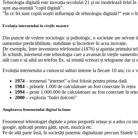
Tehnologia digitală este inovația secolului 21 și ne modelează felul în c
sunt așa-numiții ”copii digitali”.
”În ce fel sunt copiii noștri influențați de tehnologia digitală?” este o 
Evoluția internetului în viețile noastre
Din puncte de vedere sociologic și psihologic, o societate are nevoie d
oamenilor predictibilitate, stabilitate și încredere în acea inovație.
De exemplu, între inventarea telefonului (1876) și apariția primului tele
În schimb, internetul este tehnologia care a avansat în viețile oamenilo
atât cum e să aibă un telefon fix, să trimită scrisori și telegrame dar și 
Evoluția internetului a cunoscut salturi imense la fiecare 10 ani, cu o 
1974
– termenul “internet” a fost folosit pentru prima dată
1984
– primele 1.000 de calculatoare au fost conectate în rețea
1994
– peste 1.000.000 de calculatoare au fost conectate în rețe
2000
– explozia “bulei dotcom”
Amploarea fenomenului digital în lume
Fenomenul tehnologiei digitale a prins proporții uriașe și a adus cu sin
google, aplicații pentru gătit, sport, muzică etc.
Pe de altă parte însă, în societăți puternic digitalizate precum Statele 