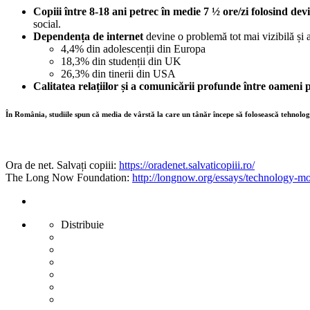
Copiii între 8-18 ani petrec în medie 7 ½ ore/zi folosind dev
social.
Dependența de internet
devine o problemă tot mai vizibilă și a
4,4% din adolescenții din Europa
18,3% din studenții din UK
26,3% din tinerii din USA
Calitatea relațiilor și a comunicării profunde între oameni 
În România, studiile spun că media de vârstă la care un tânăr începe să folosească tehnologia 
Ora de net. Salvați copiii:
https://oradenet.salvaticopiii.ro/
The Long Now Foundation:
http://longnow.org/essays/technology-mo
Distribuie