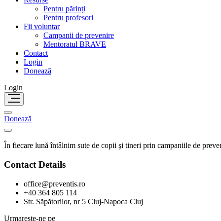
Pentru părinți
Pentru profesori
Fii voluntar
Campanii de prevenire
Mentoratul BRAVE
Contact
Login
Donează
Login
Donează
În fiecare lună întâlnim sute de copii şi tineri prin campaniile de preve
Contact Details
office@preventis.ro
+40 364 805 114
Str. Săpătorilor, nr 5 Cluj-Napoca Cluj
Urmareste-ne pe